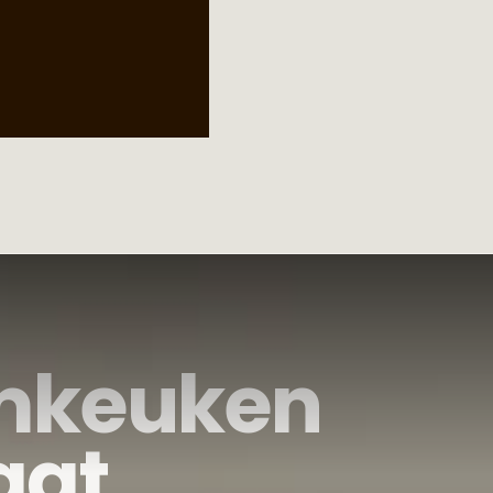
mkeuken
aat